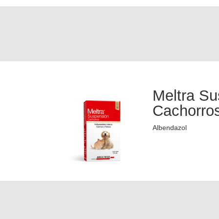
Meltra S
Cachorro
Albendazol