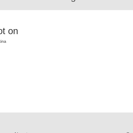
ot on
tina