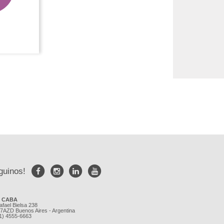
guinos!
e CABA
afael Bielsa 238
7AZD Buenos Aires - Argentina
11) 4555-6663