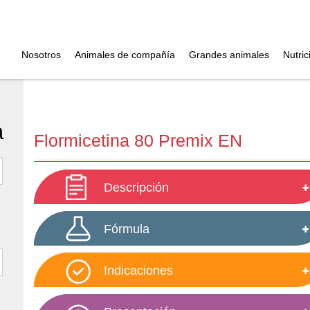
Nosotros
Animales de compañía
Grandes animales
Nutric
a
Flormicetina 80 Premix EN
Descripción
Fórmula
Indicaciones