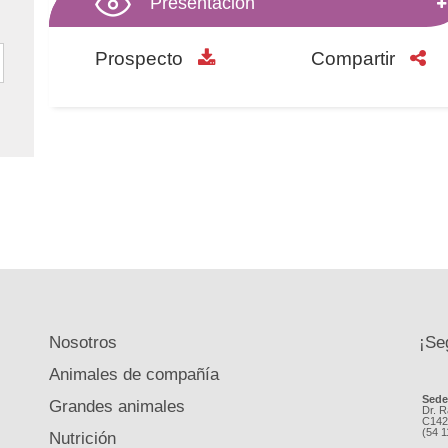
Presentación
Prospecto
Compartir
Nosotros
¡Se
Animales de compañía
Sed
Grandes animales
Dr. R
C142
(54 
Nutrición