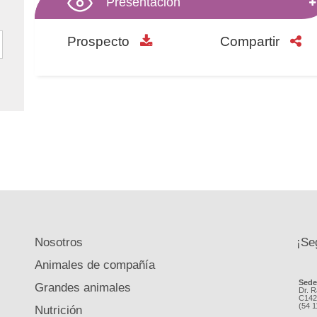
Presentación
Prospecto
Compartir
Nosotros
¡Se
Animales de compañía
Sed
Grandes animales
Dr. R
C142
(54 
Nutrición