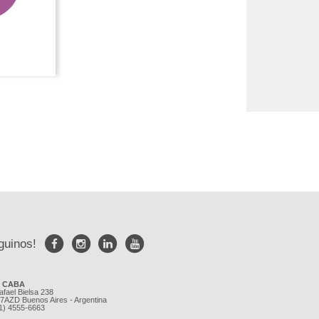
guinos!
e CABA
afael Bielsa 238
7AZD Buenos Aires - Argentina
11) 4555-6663