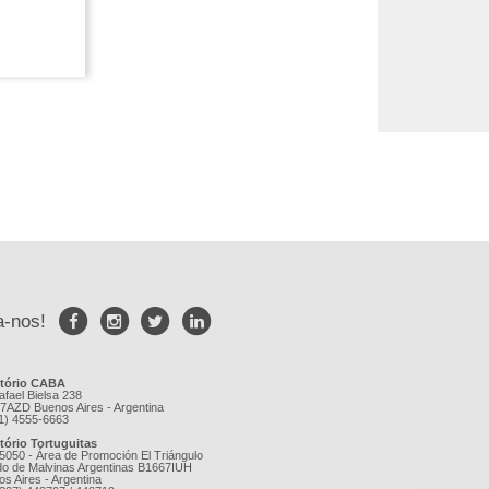
a-nos!
itório CABA
afael Bielsa 238
7AZD Buenos Aires - Argentina
11) 4555-6663
itório Tortuguitas
 5050 - Área de Promoción El Triángulo
do de Malvinas Argentinas B1667IUH
s Aires - Argentina