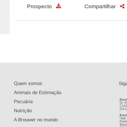
Prospecto
Compartilhar
Quem somos
Sig
Animais de Estimação
Escr
Pecuária
Dr. R
C142
(54 
Nutrição
Escr
Haití
A Brouwer no mundo
Parti
Bueno