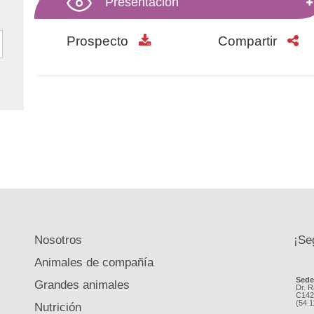
Presentación
Prospecto
Compartir
Nosotros
¡Se
Animales de compañía
Sed
Grandes animales
Dr. R
C142
(54 
Nutrición