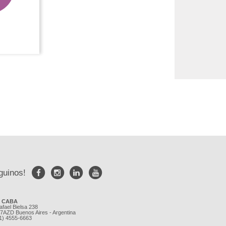
guinos!
e CABA
afael Bielsa 238
7AZD Buenos Aires - Argentina
11) 4555-6663