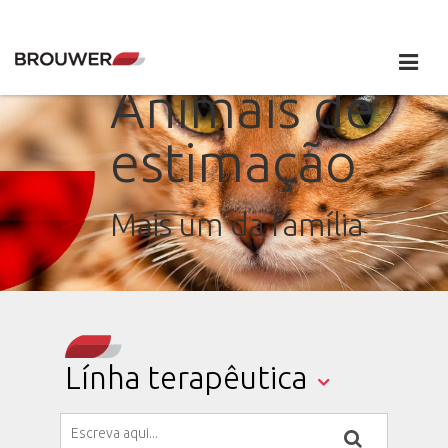
Animais de
estimação
Mais um da família
Línha terapêutica