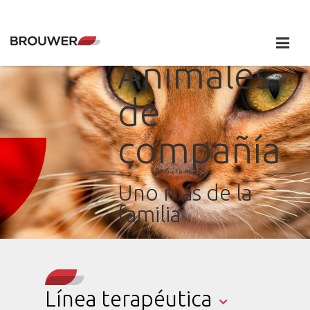
Animales
de
compañía
Uno más de la
familia
Línea terapéutica