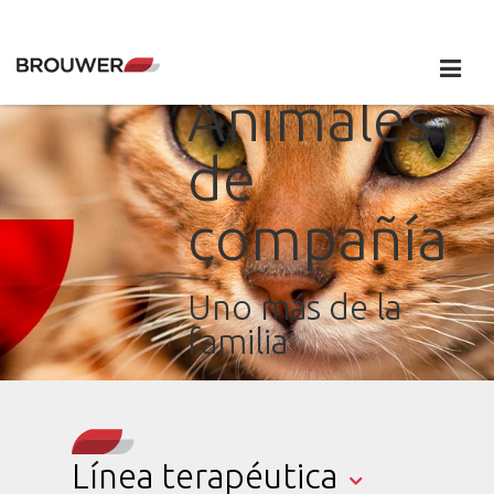
Animales
de
compañía
Uno más de la
familia
Línea terapéutica