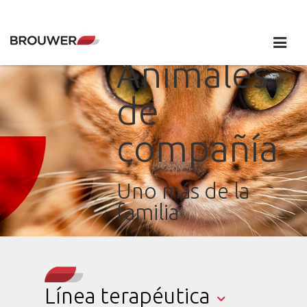
Animales
de
compañía
Uno más de la
familia
Línea terapéutica